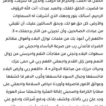
الحلال ما أحللت، والحرام ما حرمت، والدين ما شرعت، والأمر
ما قضيت، الخلق خلقك، والعبد عبدك؛ أنت الله الرؤوف
الرحيم، أسألك بنور وجهك الذي أشرقت له السماوات
والأرض، كل حق هو لك، وبحق السائلين عليك، أن تقبلني
من عبادك الصالحين، وأن تجيرني من النار برحمتك.» 3.
«اللهم إني أعوذ بك من ملمات نوازل البلاء وأهوال عظائم
الضراء فأعذني رب من صرعة البأساء واحجبني عن
سطوات البلاء ونجني من مفاجآت النقم واحرسني من زوال
النعم ومن زلل القدم واجعلني اللهم ربي في حمى عزك
وحياك حرزك من مباغتة الدوائر.» 4. «اللهم ربي وأرض البلاء
فاخسفها وجبال السوء فانسفها وكُرب الدهر فا كشفها
وعوائق الأمور فاصرفه وأوردنا حياض السلامة واحملني على
مطايا الكرامة واصحبني إقالة العثرة واشملنا ستر العورة
وجد عليّ ربي بآلائك وكشف بلائك ودفع ضّرائك وادفع عني