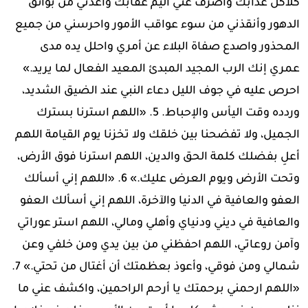
كلاكل عذابك واصرف عني أليم عقابك وأعذني من بوائق
الدهور وأنقذني من سوء عواقب الأمور واحرسني من جميع
المحذور واصدع صفاة البلاء عن أمري واحلل يده مدى
عمري إنك الرب المجيد المبدئ المعيد الفعال لما يريد.»
احرص عليه في جوف الليل دعاء النبي عند الضيق الشديد،
وردده وقت اليأس والإحباط. 5. «اللهم استرنا بسترك
الجميل، ولا تفضحنا بين خلقك ولا تخزنا يوم القيامة اللهم
أعلِ بفضلك كلمة الحق والدين، اللهم استرنا فوق الأرض،
وتحت الأرض ويوم العرض عليك.» 6. «اللهم إني أسألك
العفو والعافية في الدنيا والآخرة، اللهم إني أسألك العفو
والعافية في ديني ودنياي وأهلي ومالي، اللهم استر عوراتي
وآمن روعاتي، اللهم احفظني من بين يدي ومن خلفي وعن
شمالي ومن فوقي، وأعوذ بعظمتك أن أغتال من تحتي.» 7.
«اللهم ارحمني برحمتك يا أرحم الراحمين، واكشف عني ما