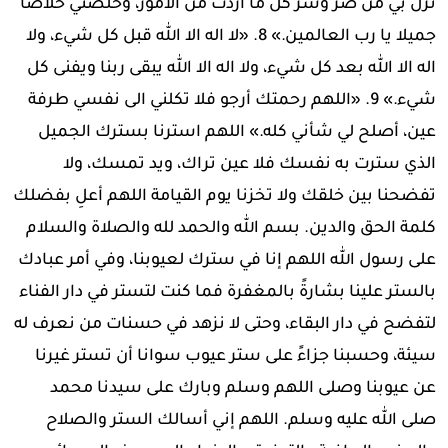
نزل بي من ضر وشر كل ما أردت من الأمور، وخلصني خلاصا
جميلا يا رب العالمين.» 8. «لا اله الا الله قبل كل شيء، ولا
اله الا الله بعد كل شيء، ولا اله الا الله يبقى ربنا ويفنى كل
شيء.» 9. «اللهم رحمتك أرجو فلا تكلني الى نفسي طرفة
عين، أصلح لي شأني كله.» اللهم استرنا بسترك الجميل
الذي سترت به نفسك فلا عين تراك، ويد تمسك، ولا
تفضحنا بين خلقك ولا تخزنا يوم القيامة اللهم أعلِ بفضلك
كلمة الحق والدين. بسم الله والحمد لله والصلاة والسلام
على رسول الله اللهم إنا في سترك لعيوبنا، وفي أمر عبادك
بالستر علينا بشارةً بالمغفرة فما كنت لتستر في دار الفناء
لتفضح في دار البقاء، وحتى لا نزهد في حسنات من نعرف له
سيئة، وحسبنا جزاءً على ستر عيوب سوانا أن تستر غيرنا
عن عيوبنا وصلى اللهم وسلم وبارك على سيدنا محمد
صلى الله عليه وسلم. اللهم إني أسالك الستر والصلاح