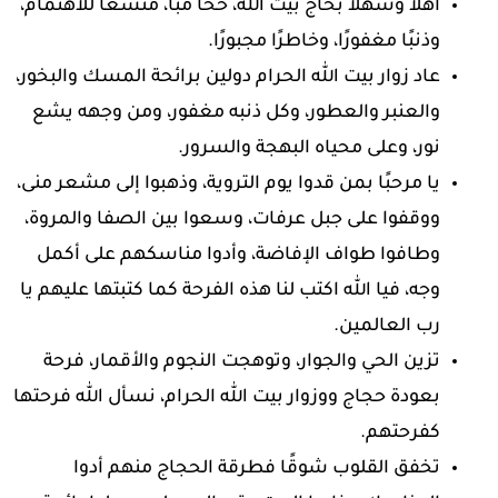
أهلاً وسهلاً بحاج بيت الله، ححًا مبًا، متسعًا للاهتمام،
وذنبًا مغفورًا، وخاطرًا مجبورًا.
عاد زوار بيت الله الحرام دولين برائحة المسك والبخور،
والعنبر والعطور، وكل ذنبه مغفور، ومن وجهه يشع
نور، وعلى محياه البهجة والسرور.
يا مرحبًا بمن قدوا يوم التروية، وذهبوا إلى مشعر منى،
ووقفوا على جبل عرفات، وسعوا بين الصفا والمروة،
وطافوا طواف الإفاضة، وأدوا مناسكهم على أكمل
وجه، فيا الله اكتب لنا هذه الفرحة كما كتبتها عليهم يا
رب العالمين.
تزين الحي والجوار، وتوهجت النجوم والأقمار، فرحة
بعودة حجاج ووزوار بيت الله الحرام، نسأل الله فرحتها
كفرحتهم.
تخفق القلوب شوقًا فطرقة الحجاج منهم أدوا